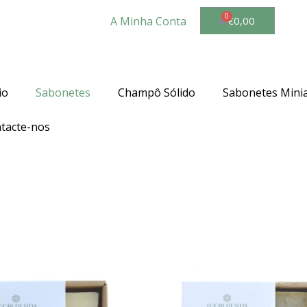
A Minha Conta
€
0,00
res a 35€ para Portugal Continental. Para as ilhas o valor 
io
Sabonetes
Champô Sólido
Sabonetes Mini
tacte-nos