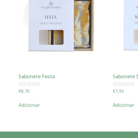
Sabonete Festa
Sabonete 
Avaliação
Avaliação
€
8,70
€
7,90
0
0
de
de
5
5
Adicionar
Adicionar