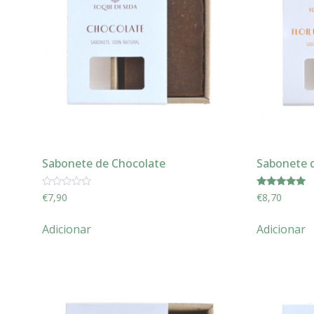
Sabonete de Chocolate
Sabonete d
Avaliação
Avaliação
€
7,90
€
8,70
0
5.00
de
de 5
5
Adicionar
Adicionar