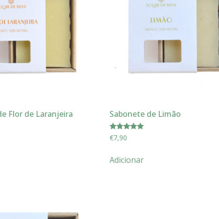
e Flor de Laranjeira
Sabonete de Limão
Avaliação
€
7,90
5.00
de 5
Adicionar