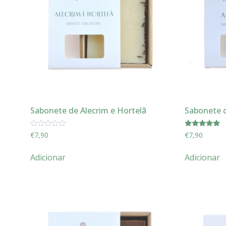
Sabonete de Alecrim e Hortelã
Sabonete d
Avaliação
Avaliação
€
7,90
€
7,90
0
5.00
de
de 5
5
Adicionar
Adicionar