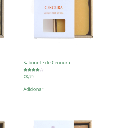
Sabonete de Cenoura
Avaliação
€
8,70
4.00
de 5
Adicionar