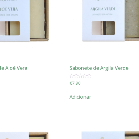
e Aloé Vera
Sabonete de Argila Verde
Avaliação
€
7,90
0
de
5
Adicionar