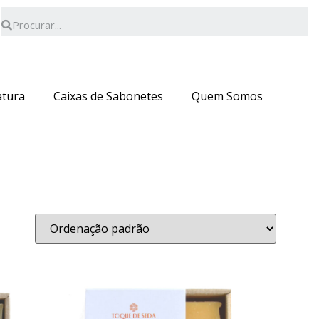
deverá ser superior a 70€.
OK
atura
Caixas de Sabonetes
Quem Somos