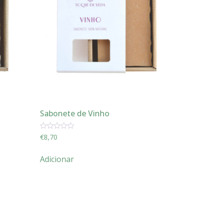
Sabonete de Vinho
Avaliação
€
8,70
0
de
5
Adicionar