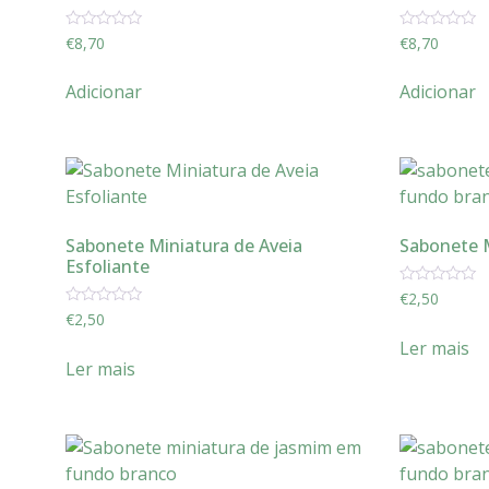
Avaliação
Avaliação
€
8,70
€
8,70
0
0
de
de
5
5
Adicionar
Adicionar
Sabonete Miniatura de Aveia
Sabonete M
Esfoliante
Avaliação
€
2,50
0
Avaliação
€
2,50
de
0
5
Ler mais
de
5
Ler mais