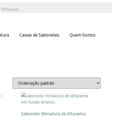
deverá ser superior a 70€.
OK
atura
Caixas de Sabonetes
Quem Somos
Sabonete Miniatura de Alfazema