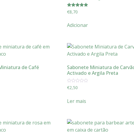
Avaliação
€
8,70
5.00
de 5
Adicionar
iniatura de Café
Sabonete Miniatura de Carvã
Activado e Argila Preta
Avaliação
€
2,50
0
de
5
Ler mais