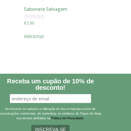
Sabonete Selvagem
Avaliação
€
7,90
0
de
5
Adicionar
Receba um cupão de 10% de
desconto!
Ao increver-se autoriza a utilização do seu e-mail para envio de
comunicações comerciais, de marketing, ou similares da Toque de Seda,
nos termos definidos na
Política de Privacidade.