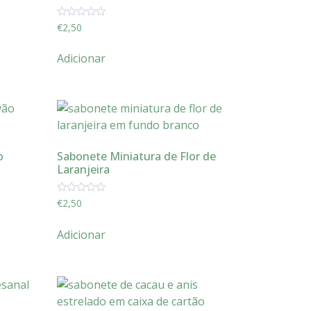
Avaliação
€
2,50
0
de
5
Adicionar
o
Sabonete Miniatura de Flor de
Laranjeira
Avaliação
€
2,50
0
de
5
Adicionar