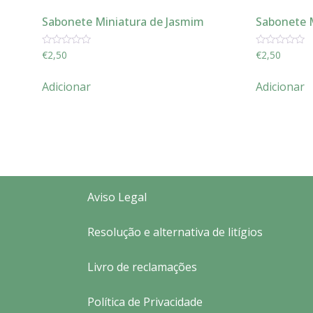
Sabonete Miniatura de Jasmim
Sabonete 
Avaliação
Avaliação
€
2,50
€
2,50
0
0
de
de
5
5
Adicionar
Adicionar
Aviso Legal
Resolução e alternativa de litígios
Livro de reclamações
Política de Privacidade