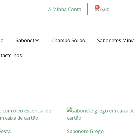
A Minha Conta
€
0,00
res a 35€ para Portugal Continental. Para as ilhas o valor 
io
Sabonetes
Champô Sólido
Sabonetes Mini
tacte-nos
Festa
Sabonete Grego