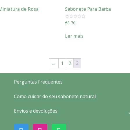
Miniatura de Rosa
Sabonete Para Barba
Avaliação
€
8,70
0
de
5
Ler mais
←
1
2
3
Perguntas Frequentes
Como cuidar do seu sabonete natural
Envios e devoluções