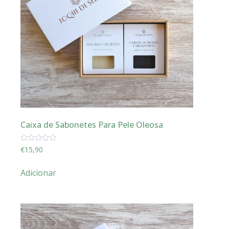
Caixa de Sabonetes Para Pele Oleosa
Avaliação
€
15,90
0
de
5
Adicionar