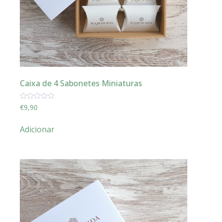
Caixa de 4 Sabonetes Miniaturas
Avaliação
€
9,90
0
de
5
Adicionar