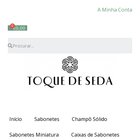
Portes grátis em compras superiores a 35€ para
A Minha Conta
Portugal Continental. Para as ilhas o valor deverá ser
superior a 70€.
€
0,00
Início
Sabonetes
Champô Sólido
Sabonetes Miniatura
Caixas de Sabonetes