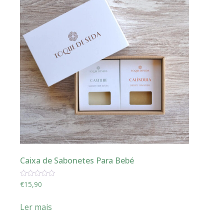
Caixa de Sabonetes Para Bebé
Avaliação
€
15,90
0
de
5
Ler mais