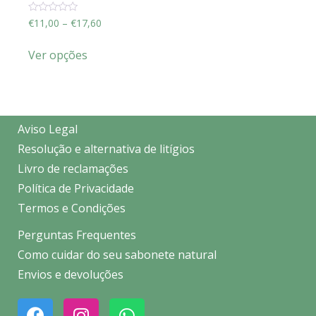
Avaliação
€
11,00
–
€
17,60
0
de
5
Ver opções
Aviso Legal
Resolução e alternativa de litígios
Livro de reclamações
Política de Privacidade
Termos e Condições
Perguntas Frequentes
Como cuidar do seu sabonete natural
Envios e devoluções