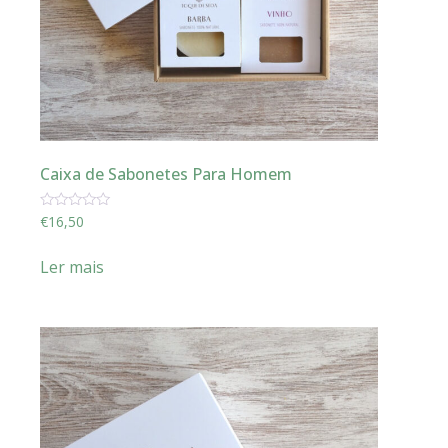
Caixa de Sabonetes Para Homem
Avaliação
€
16,50
0
de
5
Ler mais