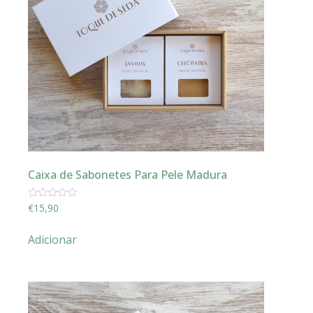
Caixa de Sabonetes Para Pele Madura
Avaliação
€
15,90
0
de
5
Adicionar