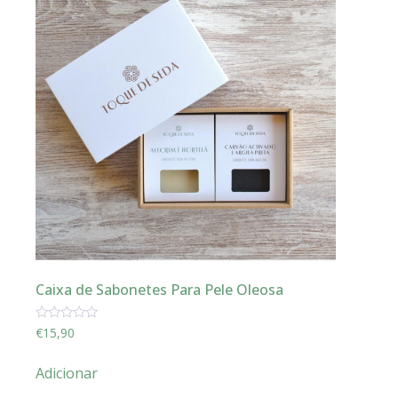
Caixa de Sabonetes Para Pele Oleosa
Avaliação
€
15,90
0
de
5
Adicionar