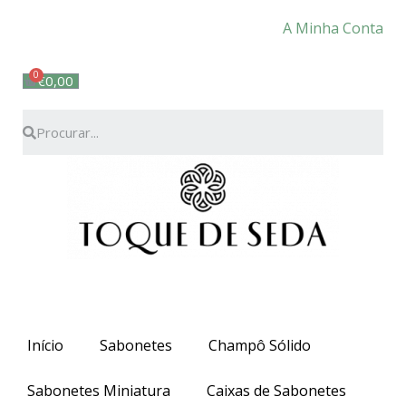
Portes grátis em compras superiores a 35€ para
A Minha Conta
Portugal Continental. Para as ilhas o valor deverá ser
superior a 70€.
€
0,00
Início
Sabonetes
Champô Sólido
Sabonetes Miniatura
Caixas de Sabonetes